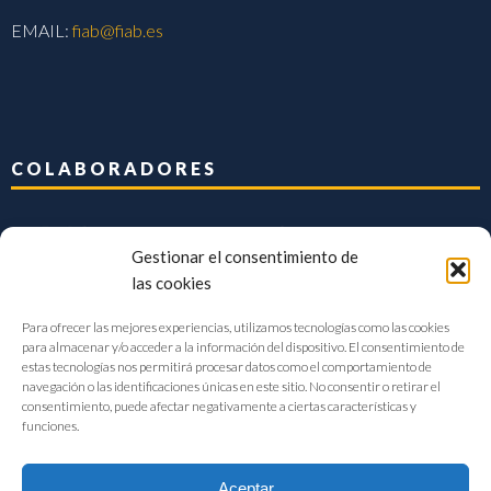
EMAIL:
fiab@fiab.es
COLABORADORES
Gestionar el consentimiento de
las cookies
Para ofrecer las mejores experiencias, utilizamos tecnologías como las cookies
para almacenar y/o acceder a la información del dispositivo. El consentimiento de
estas tecnologías nos permitirá procesar datos como el comportamiento de
navegación o las identificaciones únicas en este sitio. No consentir o retirar el
consentimiento, puede afectar negativamente a ciertas características y
funciones.
Aceptar