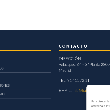
CONTACTO
DIRECCIÓN
Velázquez, 64 – 3ª Planta 2800
OS
Madrid
TEL: 91 411 72 11
CIONES
EMAIL:
fiab@fiab.es
DAD
Para ofrecer la
acceder a la in