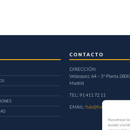
CONTACTO
DIRECCIÓN
Velázquez, 64 – 3ª Planta 2800
OS
Madrid
TEL: 91 411 72 11
CIONES
EMAIL:
fiab@fiab.es
DAD
Para ofrecer la
acceder a la in