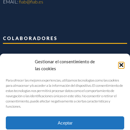
EMAIL:
fiab@fiab.es
COLABORADORES
Gestionar el consentimiento de
las cookies
Para ofrecer las mejores experiencias, utilizamos tecnologías como las cookies
para almacenar y/o acceder a la información del dispositivo. El consentimiento de
estas tecnologías nos permitirá procesar datos como el comportamiento de
navegación o las identificaciones únicas en este sitio. No consentir o retirar el
consentimiento, puede afectar negativamente a ciertas características y
funciones.
Aceptar