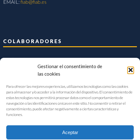
EMAIL:
fiab@fiab.es
COLABORADORES
Gestionar el consentimiento de
las cookies
Para ofrecer las mejores experiencias, utilizamos tecnologías como las cookies
para almacenar y/o acceder a la información del dispositivo. El consentimiento de
estas tecnologías nos permitirá procesar datos como el comportamiento de
navegación o las identificaciones únicas en este sitio. No consentir o retirar el
consentimiento, puede afectar negativamente a ciertas características y
funciones.
Aceptar