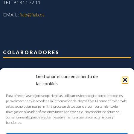
TEL: 91 411 72 11
EMAIL:
fiab@fiab.es
COLABORADORES
Gestionar el consentimiento de
las cookies
Para ofrecer las mejores experiencias, utilizamos tecnologías como las cookies
para almacenar y/o acceder a la información del dispositivo. El consentimiento de
estas tecnologías nos permitirá procesar datos como el comportamiento de
navegación o las identificaciones únicas en este sitio. No consentir o retirar el
consentimiento, puede afectar negativamente a ciertas características y
funciones.