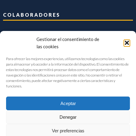
COLABORADORES
Gestionar el consentimiento de
las cookies
Para ofrecer las mejores experiencias, utilizamos tecnologías como las cookies
para almacenar y/o acceder a la información del dispositivo. El consentimiento de
estas tecnologías nos permitirá procesar datos como el comportamiento de
navegación o las identificaciones únicas en este sitio. No consentir o retirar el
consentimiento, puede afectar negativamente a ciertas características y
funciones.
Aceptar
Denegar
FIAB Federación Española de Industrias de la Alimentación y Bebidas
Ver preferencias