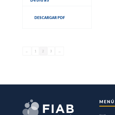
DESCARGAR PDF
←
1
2
3
→
MENÚ