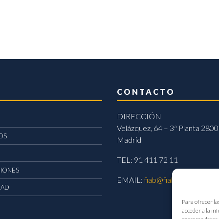
CONTACTO
DIRECCIÓN
Velázquez, 64 – 3ª Planta 2800
OS
Madrid
TEL: 91 411 72 11
CIONES
EMAIL:
fiab@fiab.es
DAD
Para ofrecer la
acceder a la in