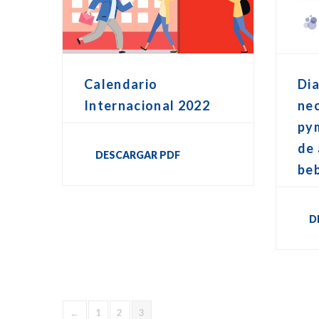
Calendario
Dia
Internacional 2022
nec
pym
de 
DESCARGAR PDF
be
D
←
1
2
3