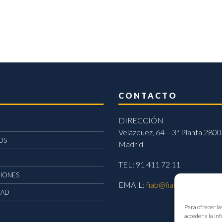
CONTACTO
DIRECCIÓN
Velázquez, 64 – 3ª Planta 2800
OS
Madrid
TEL: 91 411 72 11
CIONES
EMAIL:
fiab@fiab.es
DAD
Para ofrecer la
acceder a la in