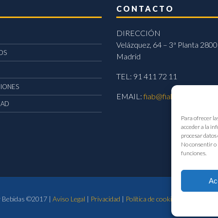
CONTACTO
DIRECCIÓN
Velázquez, 64 – 3ª Planta 2800
OS
Madrid
TEL: 91 411 72 11
CIONES
EMAIL:
fiab@fiab.es
DAD
Para ofrecer la
acceder a la in
procesar datos 
No consentir o 
funciones.
Ac
 y Bebidas ©2017 |
Aviso Legal
|
Privacidad
|
Política de cookies