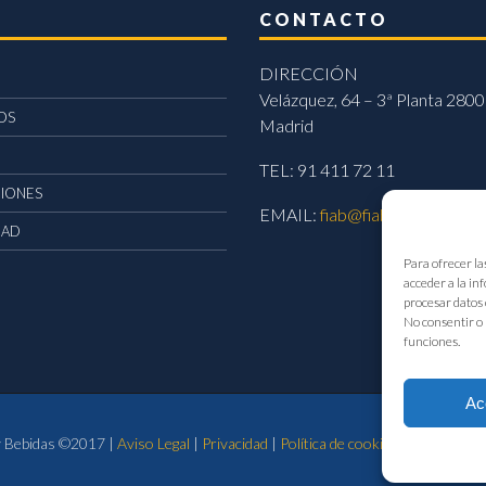
CONTACTO
DIRECCIÓN
Velázquez, 64 – 3ª Planta 2800
OS
Madrid
TEL: 91 411 72 11
CIONES
EMAIL:
fiab@fiab.es
DAD
Para ofrecer la
acceder a la in
procesar datos 
No consentir o 
funciones.
Ac
 y Bebidas ©2017 |
Aviso Legal
|
Privacidad
|
Política de cookies