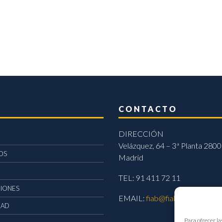
CONTACTO
DIRECCIÓN
Velázquez, 64 – 3ª Planta 2800
OS
Madrid
TEL: 91 411 72 11
CIONES
EMAIL:
fiab@fiab.es
DAD
Para ofrecer la