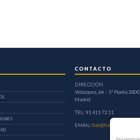
CONTACTO
DIRECCIÓN
Velázquez, 64 – 3ª Planta 2800
OS
Madrid
TEL: 91 411 72 11
CIONES
EMAIL:
fiab@fiab.es
DAD
Para ofrecer la