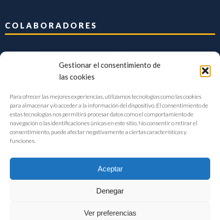
COLABORADORES
Gestionar el consentimiento de
las cookies
Para ofrecer las mejores experiencias, utilizamos tecnologías como las cookies
para almacenar y/o acceder a la información del dispositivo. El consentimiento de
estas tecnologías nos permitirá procesar datos como el comportamiento de
navegación o las identificaciones únicas en este sitio. No consentir o retirar el
consentimiento, puede afectar negativamente a ciertas características y
funciones.
Aceptar
Denegar
FIAB Federación Española de Industrias de la Alimentación y Bebidas
Ver preferencias