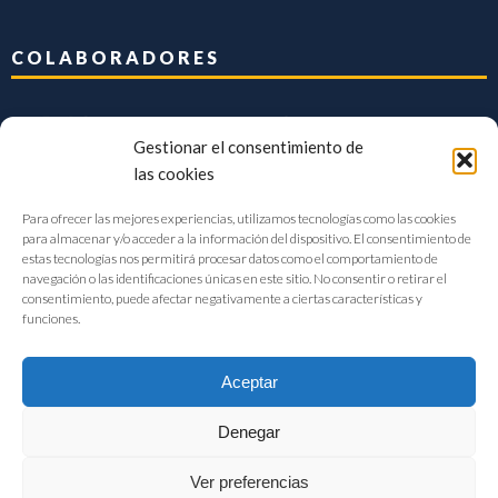
COLABORADORES
Gestionar el consentimiento de
las cookies
Para ofrecer las mejores experiencias, utilizamos tecnologías como las cookies
para almacenar y/o acceder a la información del dispositivo. El consentimiento de
estas tecnologías nos permitirá procesar datos como el comportamiento de
navegación o las identificaciones únicas en este sitio. No consentir o retirar el
consentimiento, puede afectar negativamente a ciertas características y
funciones.
Aceptar
Denegar
FIAB Federación Española de Industrias de la Alimentación y Bebidas
Ver preferencias