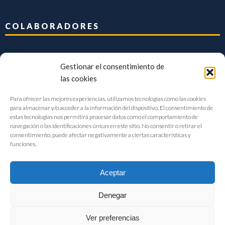
COLABORADORES
Gestionar el consentimiento de
las cookies
Para ofrecer las mejores experiencias, utilizamos tecnologías como las cookies
para almacenar y/o acceder a la información del dispositivo. El consentimiento de
estas tecnologías nos permitirá procesar datos como el comportamiento de
navegación o las identificaciones únicas en este sitio. No consentir o retirar el
consentimiento, puede afectar negativamente a ciertas características y
funciones.
Aceptar
Denegar
FIAB Federación Española de Industrias de la Alimentación y Bebidas
Ver preferencias