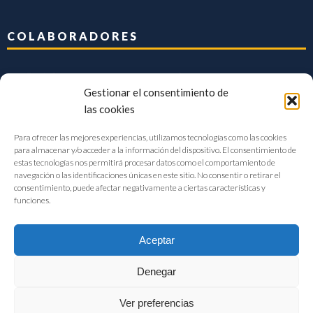
COLABORADORES
Gestionar el consentimiento de
las cookies
Para ofrecer las mejores experiencias, utilizamos tecnologías como las cookies
para almacenar y/o acceder a la información del dispositivo. El consentimiento de
estas tecnologías nos permitirá procesar datos como el comportamiento de
navegación o las identificaciones únicas en este sitio. No consentir o retirar el
consentimiento, puede afectar negativamente a ciertas características y
funciones.
Aceptar
Denegar
FIAB Federación Española de Industrias de la Alimentación y Bebidas
Ver preferencias