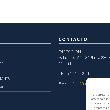
CONTACTO
DIRECCIÓN
Velázquez, 64 – 3ª Planta 2800
OS
Madrid
TEL: 91 411 72 11
CIONES
EMAIL:
fiab@fiab.es
DAD
Para ofrecer la
acceder a la in
procesar datos 
No consentir o 