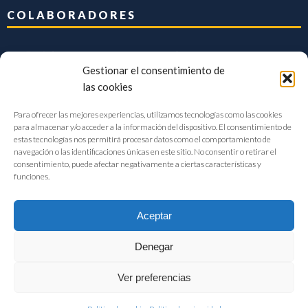
COLABORADORES
Gestionar el consentimiento de
las cookies
Para ofrecer las mejores experiencias, utilizamos tecnologías como las cookies
para almacenar y/o acceder a la información del dispositivo. El consentimiento de
estas tecnologías nos permitirá procesar datos como el comportamiento de
navegación o las identificaciones únicas en este sitio. No consentir o retirar el
consentimiento, puede afectar negativamente a ciertas características y
funciones.
Aceptar
Denegar
FIAB Federación Española de Industrias de la Alimentación y Bebidas
Ver preferencias
©2017 |
Aviso Legal
|
Privacidad
|
Política de cookies