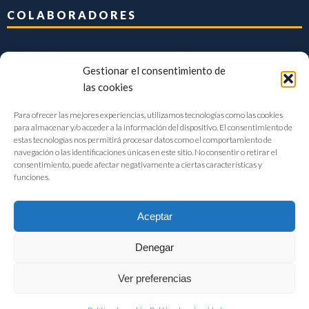
COLABORADORES
Gestionar el consentimiento de
las cookies
Para ofrecer las mejores experiencias, utilizamos tecnologías como las cookies
para almacenar y/o acceder a la información del dispositivo. El consentimiento de
estas tecnologías nos permitirá procesar datos como el comportamiento de
navegación o las identificaciones únicas en este sitio. No consentir o retirar el
consentimiento, puede afectar negativamente a ciertas características y
funciones.
Aceptar
Denegar
FIAB Federación Española de Industrias de la Alimentación y Bebidas
Ver preferencias
©2017 |
Aviso Legal
|
Privacidad
|
Política de cookies