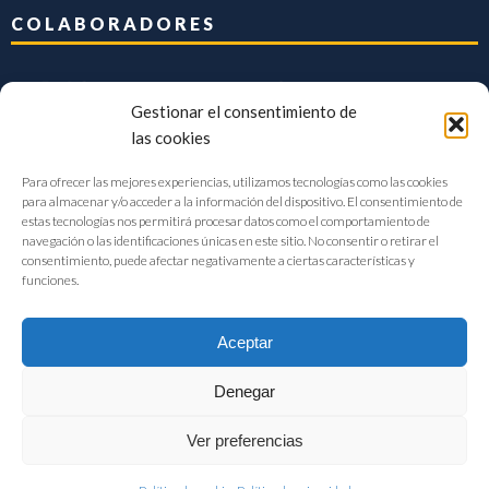
COLABORADORES
Gestionar el consentimiento de
las cookies
Para ofrecer las mejores experiencias, utilizamos tecnologías como las cookies
para almacenar y/o acceder a la información del dispositivo. El consentimiento de
estas tecnologías nos permitirá procesar datos como el comportamiento de
navegación o las identificaciones únicas en este sitio. No consentir o retirar el
consentimiento, puede afectar negativamente a ciertas características y
funciones.
Aceptar
Denegar
FIAB Federación Española de Industrias de la Alimentación y Bebidas
Ver preferencias
©2017 |
Aviso Legal
|
Privacidad
|
Política de cookies