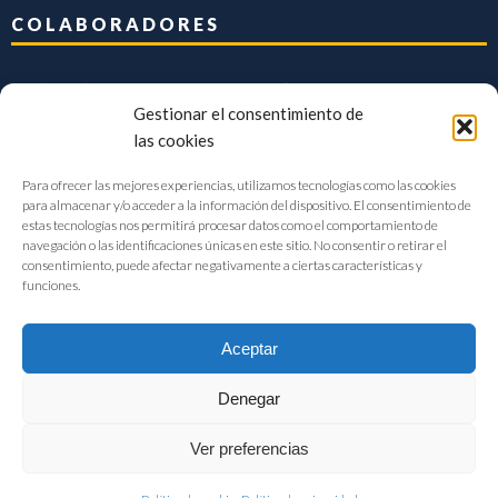
COLABORADORES
Gestionar el consentimiento de
las cookies
Para ofrecer las mejores experiencias, utilizamos tecnologías como las cookies
para almacenar y/o acceder a la información del dispositivo. El consentimiento de
estas tecnologías nos permitirá procesar datos como el comportamiento de
navegación o las identificaciones únicas en este sitio. No consentir o retirar el
consentimiento, puede afectar negativamente a ciertas características y
funciones.
Aceptar
Denegar
FIAB Federación Española de Industrias de la Alimentación y Bebidas
Ver preferencias
©2017 |
Aviso Legal
|
Privacidad
|
Política de cookies