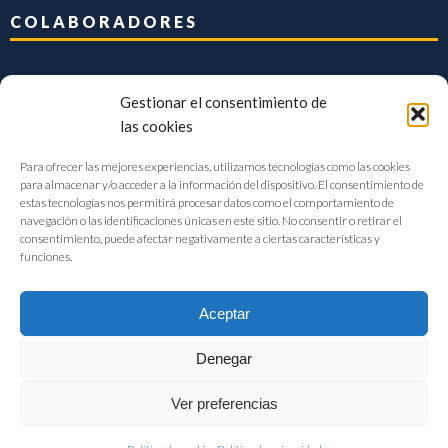
COLABORADORES
Gestionar el consentimiento de
las cookies
Para ofrecer las mejores experiencias, utilizamos tecnologías como las cookies
para almacenar y/o acceder a la información del dispositivo. El consentimiento de
estas tecnologías nos permitirá procesar datos como el comportamiento de
navegación o las identificaciones únicas en este sitio. No consentir o retirar el
consentimiento, puede afectar negativamente a ciertas características y
funciones.
Aceptar
Denegar
FIAB Federación Española de Industrias de la Alimentación y Bebidas
Ver preferencias
©2017 |
Aviso Legal
|
Privacidad
|
Política de cookies