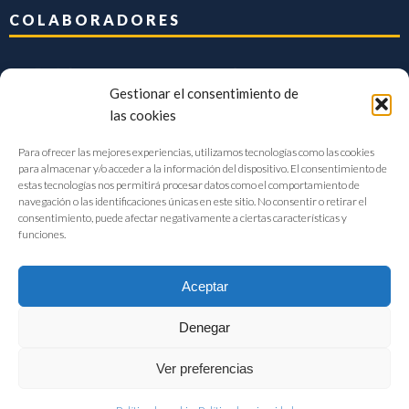
COLABORADORES
Gestionar el consentimiento de
las cookies
Para ofrecer las mejores experiencias, utilizamos tecnologías como las cookies
para almacenar y/o acceder a la información del dispositivo. El consentimiento de
estas tecnologías nos permitirá procesar datos como el comportamiento de
navegación o las identificaciones únicas en este sitio. No consentir o retirar el
consentimiento, puede afectar negativamente a ciertas características y
funciones.
Aceptar
Denegar
FIAB Federación Española de Industrias de la Alimentación y Bebidas
Ver preferencias
©2017 |
Aviso Legal
|
Privacidad
|
Política de cookies