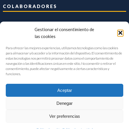
COLABORADORES
Gestionar el consentimiento de
las cookies
Para ofrecer las mejores experiencias, utilizamos tecnologías como las cookies
para almacenar y/o acceder a la información del dispositivo. El consentimiento de
estas tecnologías nos permitirá procesar datos como el comportamiento de
navegación o las identificaciones únicas en este sitio. No consentir o retirar el
consentimiento, puede afectar negativamente a ciertas características y
funciones.
Aceptar
Denegar
FIAB Federación Española de Industrias de la Alimentación y Bebidas
Ver preferencias
©2017 |
Aviso Legal
|
Privacidad
|
Política de cookies