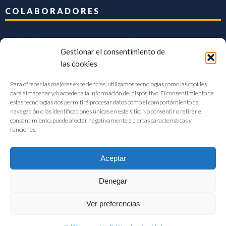
COLABORADORES
Gestionar el consentimiento de
las cookies
Para ofrecer las mejores experiencias, utilizamos tecnologías como las cookies
para almacenar y/o acceder a la información del dispositivo. El consentimiento de
estas tecnologías nos permitirá procesar datos como el comportamiento de
navegación o las identificaciones únicas en este sitio. No consentir o retirar el
consentimiento, puede afectar negativamente a ciertas características y
funciones.
Aceptar
Denegar
FIAB Federación Española de Industrias de la Alimentación y Bebidas
Ver preferencias
©2017 |
Aviso Legal
|
Privacidad
|
Política de cookies