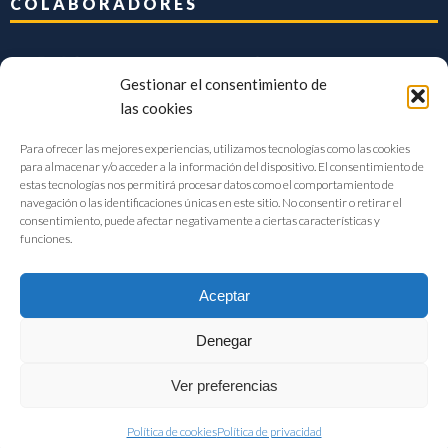
COLABORADORES
Gestionar el consentimiento de
las cookies
Para ofrecer las mejores experiencias, utilizamos tecnologías como las cookies
para almacenar y/o acceder a la información del dispositivo. El consentimiento de
estas tecnologías nos permitirá procesar datos como el comportamiento de
navegación o las identificaciones únicas en este sitio. No consentir o retirar el
consentimiento, puede afectar negativamente a ciertas características y
funciones.
Aceptar
Denegar
FIAB Federación Española de Industrias de la Alimentación y Bebidas
Ver preferencias
©2017 |
Aviso Legal
|
Privacidad
|
Política de cookies
Política de cookies
Política de privacidad