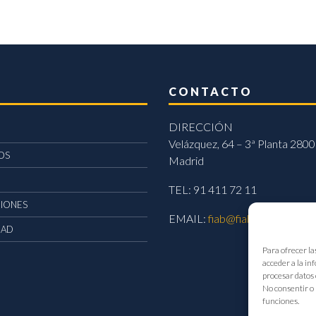
CONTACTO
DIRECCIÓN
Velázquez, 64 – 3ª Planta 2800
OS
Madrid
TEL: 91 411 72 11
CIONES
EMAIL:
fiab@fiab.es
DAD
Para ofrecer la
acceder a la in
procesar datos 
No consentir o 
funciones.