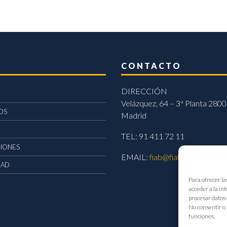
CONTACTO
DIRECCIÓN
Velázquez, 64 – 3ª Planta 2800
OS
Madrid
TEL: 91 411 72 11
CIONES
EMAIL:
fiab@fiab.es
DAD
Para ofrecer la
acceder a la in
procesar datos 
No consentir o 
funciones.