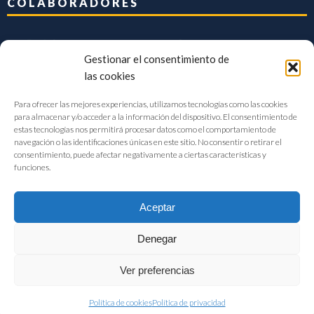
COLABORADORES
Gestionar el consentimiento de
las cookies
Para ofrecer las mejores experiencias, utilizamos tecnologías como las cookies
para almacenar y/o acceder a la información del dispositivo. El consentimiento de
estas tecnologías nos permitirá procesar datos como el comportamiento de
navegación o las identificaciones únicas en este sitio. No consentir o retirar el
consentimiento, puede afectar negativamente a ciertas características y
funciones.
Aceptar
Denegar
FIAB Federación Española de Industrias de la Alimentación y Bebidas
Ver preferencias
©2017 |
Aviso Legal
|
Privacidad
|
Política de cookies
Política de cookies
Política de privacidad