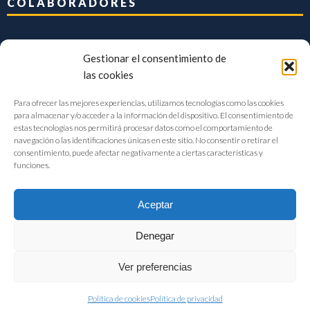
COLABORADORES
Gestionar el consentimiento de
las cookies
Para ofrecer las mejores experiencias, utilizamos tecnologías como las cookies
para almacenar y/o acceder a la información del dispositivo. El consentimiento de
estas tecnologías nos permitirá procesar datos como el comportamiento de
navegación o las identificaciones únicas en este sitio. No consentir o retirar el
consentimiento, puede afectar negativamente a ciertas características y
funciones.
Aceptar
Denegar
FIAB Federación Española de Industrias de la Alimentación y Bebidas
Ver preferencias
©2017 |
Aviso Legal
|
Privacidad
|
Política de cookies
Política de cookies
Política de privacidad