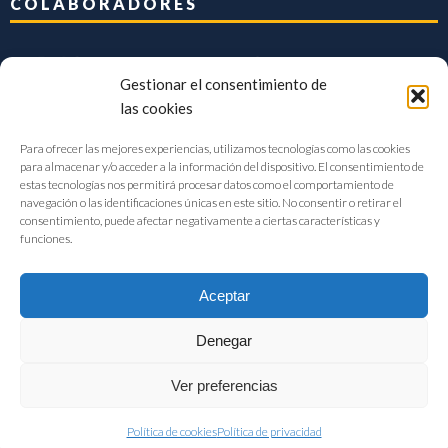
COLABORADORES
Gestionar el consentimiento de
las cookies
Para ofrecer las mejores experiencias, utilizamos tecnologías como las cookies
para almacenar y/o acceder a la información del dispositivo. El consentimiento de
estas tecnologías nos permitirá procesar datos como el comportamiento de
navegación o las identificaciones únicas en este sitio. No consentir o retirar el
consentimiento, puede afectar negativamente a ciertas características y
funciones.
Aceptar
Denegar
FIAB Federación Española de Industrias de la Alimentación y Bebidas
Ver preferencias
©2017 |
Aviso Legal
|
Privacidad
|
Política de cookies
Política de cookies
Política de privacidad