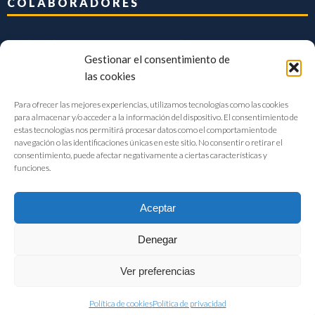
COLABORADORES
Gestionar el consentimiento de
las cookies
Para ofrecer las mejores experiencias, utilizamos tecnologías como las cookies
para almacenar y/o acceder a la información del dispositivo. El consentimiento de
estas tecnologías nos permitirá procesar datos como el comportamiento de
navegación o las identificaciones únicas en este sitio. No consentir o retirar el
consentimiento, puede afectar negativamente a ciertas características y
funciones.
Aceptar
Denegar
FIAB Federación Española de Industrias de la Alimentación y Bebidas
Ver preferencias
©2017 |
Aviso Legal
|
Privacidad
|
Política de cookies
Política de cookies
Política de privacidad