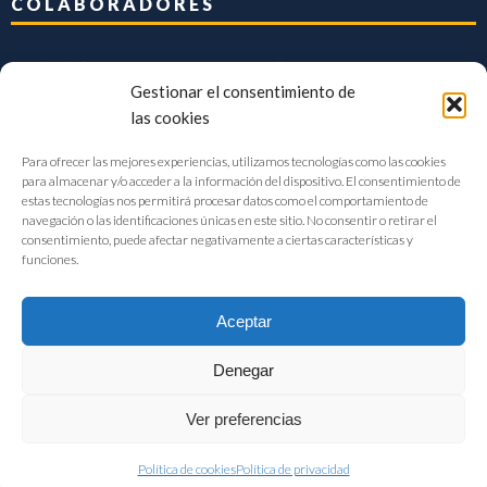
COLABORADORES
Gestionar el consentimiento de
las cookies
Para ofrecer las mejores experiencias, utilizamos tecnologías como las cookies
para almacenar y/o acceder a la información del dispositivo. El consentimiento de
estas tecnologías nos permitirá procesar datos como el comportamiento de
navegación o las identificaciones únicas en este sitio. No consentir o retirar el
consentimiento, puede afectar negativamente a ciertas características y
funciones.
Aceptar
Denegar
FIAB Federación Española de Industrias de la Alimentación y Bebidas
Ver preferencias
©2017 |
Aviso Legal
|
Privacidad
|
Política de cookies
Política de cookies
Política de privacidad