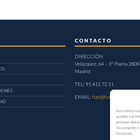
CONTACTO
DIRECCIÓN
Velázquez, 64 – 3ª Planta 2800
OS
Madrid
TEL: 91 411 72 11
CIONES
EMAIL:
fiab@fiab.es
DAD
Para ofrecer la
acceder a la in
procesar datos 
No consentir o 
funciones.