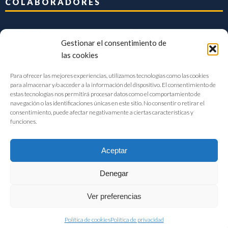
COLABORADORES
Gestionar el consentimiento de
las cookies
Para ofrecer las mejores experiencias, utilizamos tecnologías como las cookies
para almacenar y/o acceder a la información del dispositivo. El consentimiento de
estas tecnologías nos permitirá procesar datos como el comportamiento de
navegación o las identificaciones únicas en este sitio. No consentir o retirar el
consentimiento, puede afectar negativamente a ciertas características y
funciones.
Aceptar
Denegar
FIAB Federación Española de Industrias de la Alimentación y Bebidas
Ver preferencias
©2017 |
Aviso Legal
|
Privacidad
|
Política de cookies
Política de cookies
Política de privacidad