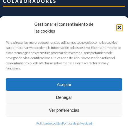
COLABORADORES
Gestionar el consentimiento de
las cookies
Para ofrecer las mejores experiencias, utilizamos tecnologías como las cookies
para almacenar y/o acceder a la información del dispositivo. El consentimiento de
estas tecnologías nos permitirá procesar datos como el comportamiento de
navegación o las identificaciones únicas en este sitio. No consentir o retirar el
consentimiento, puede afectar negativamente a ciertas características y
funciones.
Aceptar
Denegar
FIAB Federación Española de Industrias de la Alimentación y Bebidas
Ver preferencias
©2017 |
Aviso Legal
|
Privacidad
|
Política de cookies
Política de cookies
Política de privacidad