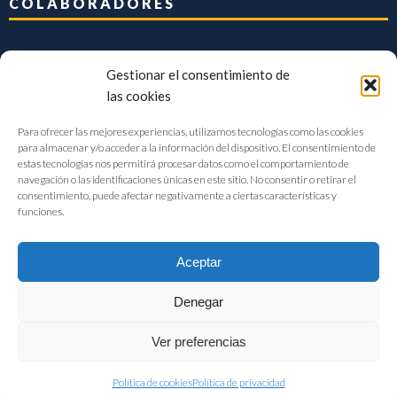
COLABORADORES
Gestionar el consentimiento de
las cookies
Para ofrecer las mejores experiencias, utilizamos tecnologías como las cookies
para almacenar y/o acceder a la información del dispositivo. El consentimiento de
estas tecnologías nos permitirá procesar datos como el comportamiento de
navegación o las identificaciones únicas en este sitio. No consentir o retirar el
consentimiento, puede afectar negativamente a ciertas características y
funciones.
Aceptar
Denegar
FIAB Federación Española de Industrias de la Alimentación y Bebidas
Ver preferencias
©2017 |
Aviso Legal
|
Privacidad
|
Política de cookies
Política de cookies
Política de privacidad