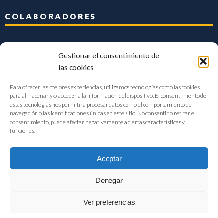
COLABORADORES
Gestionar el consentimiento de
las cookies
Para ofrecer las mejores experiencias, utilizamos tecnologías como las cookies
para almacenar y/o acceder a la información del dispositivo. El consentimiento de
estas tecnologías nos permitirá procesar datos como el comportamiento de
navegación o las identificaciones únicas en este sitio. No consentir o retirar el
consentimiento, puede afectar negativamente a ciertas características y
funciones.
Aceptar
Denegar
FIAB Federación Española de Industrias de la Alimentación y Bebidas
Ver preferencias
©2017 |
Aviso Legal
|
Privacidad
|
Política de cookies