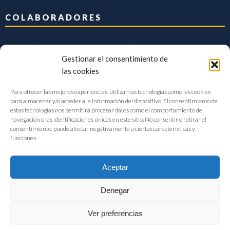
COLABORADORES
Gestionar el consentimiento de
las cookies
Para ofrecer las mejores experiencias, utilizamos tecnologías como las cookies
para almacenar y/o acceder a la información del dispositivo. El consentimiento de
estas tecnologías nos permitirá procesar datos como el comportamiento de
navegación o las identificaciones únicas en este sitio. No consentir o retirar el
consentimiento, puede afectar negativamente a ciertas características y
funciones.
Aceptar
Denegar
FIAB Federación Española de Industrias de la Alimentación y Bebidas
Ver preferencias
©2017 |
Aviso Legal
|
Privacidad
|
Política de cookies