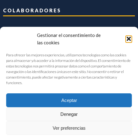
COLABORADORES
Gestionar el consentimiento de
las cookies
Para ofrecer las mejores experiencias, utilizamos tecnologías como las cookies
para almacenar y/o acceder a la información del dispositivo. El consentimiento de
estas tecnologías nos permitirá procesar datos como el comportamiento de
navegación o las identificaciones únicas en este sitio. No consentir o retirar el
consentimiento, puede afectar negativamente a ciertas características y
funciones.
Aceptar
Denegar
FIAB Federación Española de Industrias de la Alimentación y Bebidas
Ver preferencias
©2017 |
Aviso Legal
|
Privacidad
|
Política de cookies