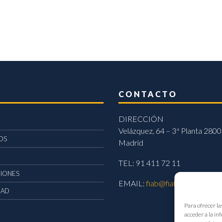
CONTACTO
DIRECCIÓN
Velázquez, 64 – 3ª Planta 2800
OS
Madrid
TEL: 91 411 72 11
CIONES
EMAIL:
fiab@fiab.es
DAD
Para ofrecer la
acceder a la in