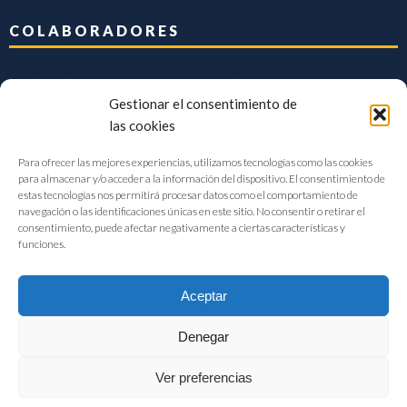
COLABORADORES
Gestionar el consentimiento de
las cookies
Para ofrecer las mejores experiencias, utilizamos tecnologías como las cookies
para almacenar y/o acceder a la información del dispositivo. El consentimiento de
estas tecnologías nos permitirá procesar datos como el comportamiento de
navegación o las identificaciones únicas en este sitio. No consentir o retirar el
consentimiento, puede afectar negativamente a ciertas características y
funciones.
Aceptar
Denegar
FIAB Federación Española de Industrias de la Alimentación y Bebidas
Ver preferencias
©2017 |
Aviso Legal
|
Privacidad
|
Política de cookies