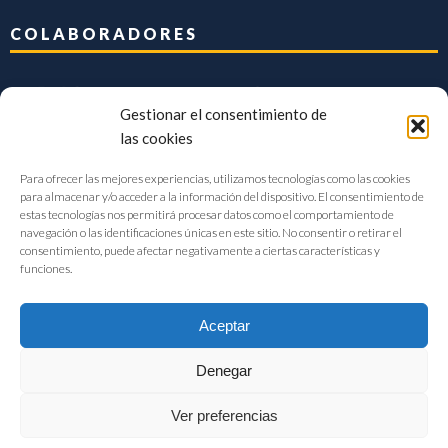
COLABORADORES
Gestionar el consentimiento de
las cookies
Para ofrecer las mejores experiencias, utilizamos tecnologías como las cookies
para almacenar y/o acceder a la información del dispositivo. El consentimiento de
estas tecnologías nos permitirá procesar datos como el comportamiento de
navegación o las identificaciones únicas en este sitio. No consentir o retirar el
consentimiento, puede afectar negativamente a ciertas características y
funciones.
Aceptar
Denegar
FIAB Federación Española de Industrias de la Alimentación y Bebidas
Ver preferencias
©2017 |
Aviso Legal
|
Privacidad
|
Política de cookies