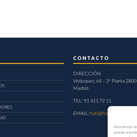
CONTACTO
DIRECCIÓN
Velázquez, 64 – 3ª Planta 2800
OS
Madrid
TEL: 91 411 72 11
CIONES
EMAIL:
fiab@fiab.es
DAD
Para ofrecer la
acceder a la in