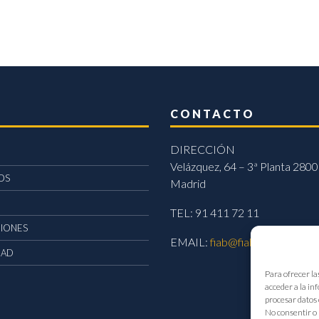
CONTACTO
DIRECCIÓN
Velázquez, 64 – 3ª Planta 2800
OS
Madrid
TEL: 91 411 72 11
CIONES
EMAIL:
fiab@fiab.es
DAD
Para ofrecer la
acceder a la in
procesar datos 
No consentir o 