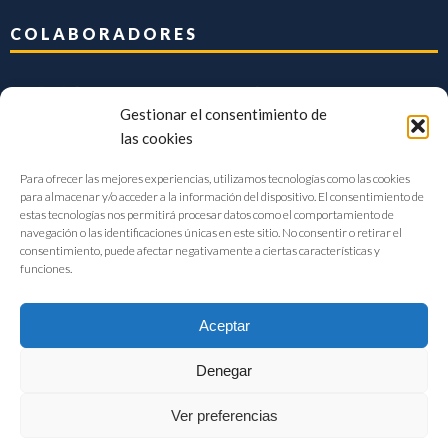
COLABORADORES
Gestionar el consentimiento de
las cookies
Para ofrecer las mejores experiencias, utilizamos tecnologías como las cookies
para almacenar y/o acceder a la información del dispositivo. El consentimiento de
estas tecnologías nos permitirá procesar datos como el comportamiento de
navegación o las identificaciones únicas en este sitio. No consentir o retirar el
consentimiento, puede afectar negativamente a ciertas características y
funciones.
Aceptar
Denegar
FIAB Federación Española de Industrias de la Alimentación y Bebidas
Ver preferencias
©2017 |
Aviso Legal
|
Privacidad
|
Política de cookies