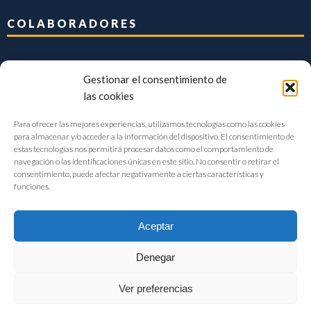
COLABORADORES
Gestionar el consentimiento de
las cookies
Para ofrecer las mejores experiencias, utilizamos tecnologías como las cookies
para almacenar y/o acceder a la información del dispositivo. El consentimiento de
estas tecnologías nos permitirá procesar datos como el comportamiento de
navegación o las identificaciones únicas en este sitio. No consentir o retirar el
consentimiento, puede afectar negativamente a ciertas características y
funciones.
Aceptar
Denegar
FIAB Federación Española de Industrias de la Alimentación y Bebidas
Ver preferencias
©2017 |
Aviso Legal
|
Privacidad
|
Política de cookies