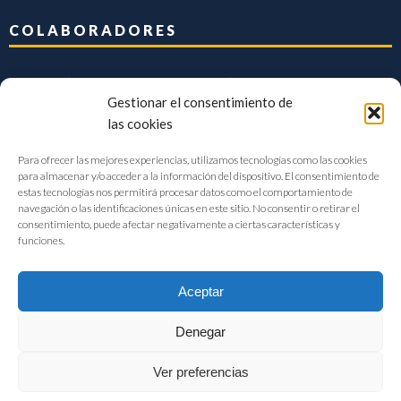
COLABORADORES
Gestionar el consentimiento de
las cookies
Para ofrecer las mejores experiencias, utilizamos tecnologías como las cookies
para almacenar y/o acceder a la información del dispositivo. El consentimiento de
estas tecnologías nos permitirá procesar datos como el comportamiento de
navegación o las identificaciones únicas en este sitio. No consentir o retirar el
consentimiento, puede afectar negativamente a ciertas características y
funciones.
Aceptar
Denegar
FIAB Federación Española de Industrias de la Alimentación y Bebidas
Ver preferencias
©2017 |
Aviso Legal
|
Privacidad
|
Política de cookies